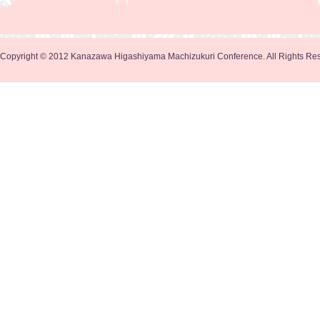
Copyright © 2012 Kanazawa Higashiyama Machizukuri Conference. All Rights Re