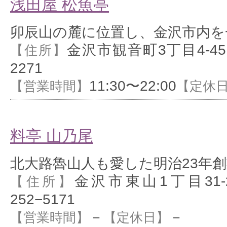
浅田屋 松魚亭
卯辰山の麓に位置し、金沢市内を
金沢市観音町3丁目4-45
【住所】
2271
11:30〜22:00
【営業時間】
【定休
料亭 山乃尾
北大路魯山人も愛した明治23年
金沢市東山1丁目31-
【住所】
252−5171
－
－
【営業時間】
【定休日】